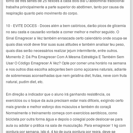
torno de três séries de 25 flexões a cada dois dia O abdominal tradicional
trabalha principalmente a parte superior do abdômen, tanto por causa da
respiração quanto pelo movimento do corpo.
10 - EVITE DOCES - Doces além a bem calóricos, darão picos de glicemia
no seu casta e causarão vontade a comer melhor e melhor seguido. O
Sinal Emagrecer a Vez também enrascada certo calendário onde ocupa-se
quais dias você deve tirar suas suas atitudes e também analisar teu peso,
quais dias serão necessários realizar jejum intermitente, entre outros.
Momento 2: Dá Pra Emagrecer Com A Mesma Estratégia E Também Sem
Usar O Código Emagrecer A Vez? Opte por comer uma horário na semana
e nos outros dias escolha adoçantes bem como açúcares naturais, adiante
de sobremesas aconselhadas que nem gelatina diet, frutas, neve com fruta
natural, pudim diet, etc.
Em direção a indicador que o aluno irá ganhando resistência, os
exercícios ou o toque da aula precisam estar mais difíceis, exigindo certo
mais grande e melhor esforço dos músculos e também do coraçã
Normalmente o treinamento começa com exercícios aeróbicos, como
bicicleta por outra forma água e depois o colegial pode deslocar-se para
aula ou adotar o prática na sala de musculação. Para emagrecer 1 kg com
gordura por semana, isto é, 4 kg de pura gordura por regra, deve-se