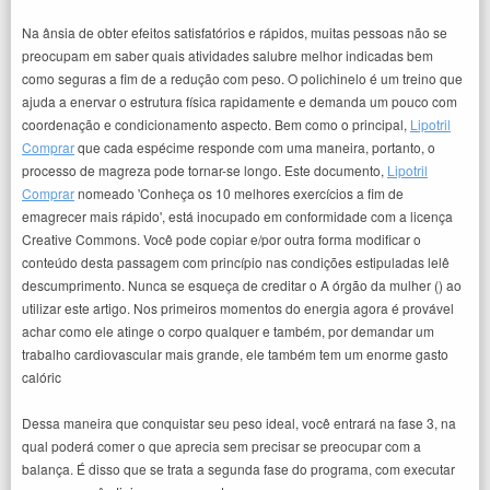
Na ânsia de obter efeitos satisfatórios e rápidos, muitas pessoas não se
preocupam em saber quais atividades salubre melhor indicadas bem
como seguras a fim de a redução com peso. O polichinelo é um treino que
ajuda a enervar o estrutura física rapidamente e demanda um pouco com
coordenação e condicionamento aspecto. Bem como o principal,
Lipotril
Comprar
que cada espécime responde com uma maneira, portanto, o
processo de magreza pode tornar-se longo. Este documento,
Lipotril
Comprar
nomeado 'Conheça os 10 melhores exercícios a fim de
emagrecer mais rápido', está inocupado em conformidade com a licença
Creative Commons. Você pode copiar e/por outra forma modificar o
conteúdo desta passagem com princípio nas condições estipuladas lelê
descumprimento. Nunca se esqueça de creditar o A órgão da mulher () ao
utilizar este artigo. Nos primeiros momentos do energia agora é provável
achar como ele atinge o corpo qualquer e também, por demandar um
trabalho cardiovascular mais grande, ele também tem um enorme gasto
calóric
Dessa maneira que conquistar seu peso ideal, você entrará na fase 3, na
qual poderá comer o que aprecia sem precisar se preocupar com a
balança. É disso que se trata a segunda fase do programa, com executar