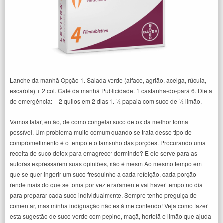
Lanche da manhã Opção 1. Salada verde (alface, agrião, acelga, rúcula,
escarola) + 2 col. Café da manhã Publicidade. 1 castanha-do-pará 6. Dieta
de emergência: – 2 quilos em 2 dias 1. ½ papaia com suco de ½ limão.
Vamos falar, então, de como congelar suco detox da melhor forma
possível. Um problema muito comum quando se trata desse tipo de
comprometimento é o tempo e o tamanho das porções. Procurando uma
receita de suco detox para emagrecer dormindo? E ele serve para as
autoras expressarem suas opiniões, não é mesm Ao mesmo tempo em
que se quer ingerir um suco fresquinho a cada refeição, cada porção
rende mais do que se toma por vez e raramente vai haver tempo no dia
para preparar cada suco individualmente. Sempre tenho preguiça de
comentar, mas minha indignação não está me contendo! Veja como fazer
esta sugestão de suco verde com pepino, maçã, hortelã e limão que ajuda