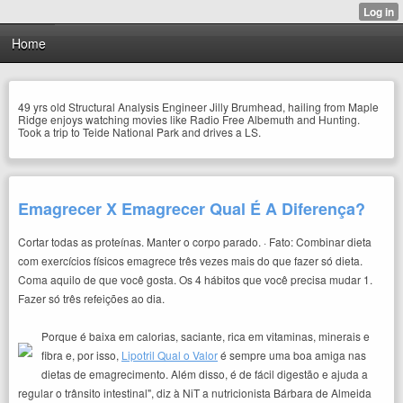
Home
49 yrs old Structural Analysis Engineer Jilly Brumhead, hailing from Maple
Ridge enjoys watching movies like Radio Free Albemuth and Hunting.
Took a trip to Teide National Park and drives a LS.
Emagrecer X Emagrecer Qual É A Diferença?
Cortar todas as proteínas. Manter o corpo parado. · Fato: Combinar dieta
com exercícios físicos emagrece três vezes mais do que fazer só dieta.
Coma aquilo de que você gosta. Os 4 hábitos que você precisa mudar 1.
Fazer só três refeições ao dia.
Porque é baixa em calorias, saciante, rica em vitaminas, minerais e
fibra e, por isso,
Lipotril Qual o Valor
é sempre uma boa amiga nas
dietas de emagrecimento. Além disso, é de fácil digestão e ajuda a
regular o trânsito intestinal", diz à NiT a nutricionista Bárbara de Almeida