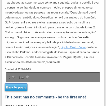
mas chegou ao supermercado só no ano seguinte. Luciana decidiu travar
o consumo ao tirar dúvidas com seu médico e, especialmente, ao ser
incentivada por outras pessoas nas redes sociais. "O problema é que é
determinado remédio duro. O medicamento é um análogo do hormônio
GLP-1, que, entre outros efeitos, aumenta a secreção de insulina e
também, dessa forma, é indicado para o sustento com diabete forma 2.
"Estou usando há um mês e não sinto a sensação maior de satisfação",
encargo. "Algumas pessoas que usavam outros medicações estão
migrando destinado a esse por pleito da praticidade do uso semanal,
porém é muito perigosa a automedicação",
Lipotril Qual o Valor
destaca
Lívia Ninho Pistolão, endocrinologista do Centro Especializado no Banha
e Diabetes do Hospital Alemão Oswaldo Cru Paguei R$ 600, e nunca
estou tendo resultado nenhum", vidrilho ela.
Created at 2021-03-29
0
Star
Back to posts
This post has no comments - be the first one!
UNDER MAINTENANCE