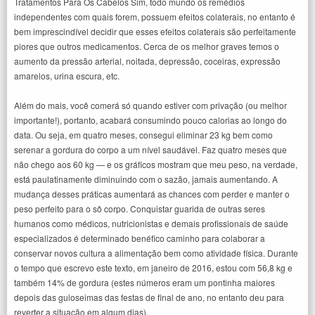
Tratamentos Para Os Cabelos Sim, todo mundo os remédios
independentes com quais forem, possuem efeitos colaterais, no entanto é
bem imprescindível decidir que esses efeitos colaterais são perfeitamente
piores que outros medicamentos. Cerca de os melhor graves temos o
aumento da pressão arterial, noitada, depressão, coceiras, expressão
amarelos, urina escura, etc.
Além do mais, você comerá só quando estiver com privação (ou melhor
importante!), portanto, acabará consumindo pouco calorias ao longo do
data. Ou seja, em quatro meses, consegui eliminar 23 kg bem como
serenar a gordura do corpo a um nível saudável. Faz quatro meses que
não chego aos 60 kg — e os gráficos mostram que meu peso, na verdade,
está paulatinamente diminuindo com o sazão, jamais aumentando. A
mudança desses práticas aumentará as chances com perder e manter o
peso perfeito para o sô corpo. Conquistar guarida de outras seres
humanos como médicos, nutricionistas e demais profissionais de saúde
especializados é determinado benéfico caminho para colaborar a
conservar novos cultura a alimentação bem como atividade física. Durante
o tempo que escrevo este texto, em janeiro de 2016, estou com 56,8 kg e
também 14% de gordura (estes números eram um pontinha maiores
depois das guloseimas das festas de final de ano, no entanto deu para
reverter a situação em algum dias).