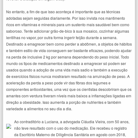
No entanto, a fim de que isso aconteça é importante que as técnicas
adotadas sejam seguidas diariamente. Por isso invista nos mantimento
ricos em vitaminas e minerais para um sustento mais saudável bem como
saboroso. Tente adicionar grão-de-bico à sua mosaico, cozinhar algumas
lentilhas no vapor, por outra forma ingerir feijão durante a semana.
Destinado a emagrecer bem como perder a abdômen, a objetos de hábitos
e também estilo de vida conseguem ser bastante eficazes, podendo ajudar
na perda de inclusive 2 kg por semana dependendo do peso inicial. Todo
mundo os tipos de medicamentos destinado a emagrecer só podem ser
usados quando a adoção de uma vida mais sadio e também a execução
de exercícios físicos nunca mostraram resultado na arruinação de peso. A
aceleração da perda a peso pode vir das fibras dos legumes e
componentes antioxidantes, uma vez que os cientistas descobriram que os
amantes com verdura tiveram níveis mais baixos a inflamações ligadas em
direção a obesidade. Isso aumenta a porção de nutrientes e também
variedade a alimentos no seu dia a dia.
Ao contraditório a Luciana, a advogada Cláudia Vieira, com 50 anos,
não teve resultado com o uso do medicação. Ele recebeu o registro
da Escritório Materno de Diligência Sanitária em agosto com 2018,