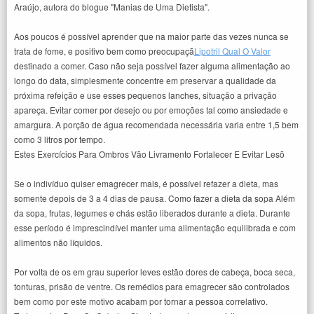
Araújo, autora do blogue "Manias de Uma Dietista".
Aos poucos é possível aprender que na maior parte das vezes nunca se
trata de fome, e positivo bem como preocupaçã
Lipotril Qual O Valor
destinado a comer. Caso não seja possível fazer alguma alimentação ao
longo do data, simplesmente concentre em preservar a qualidade da
próxima refeição e use esses pequenos lanches, situação a privação
apareça. Evitar comer por desejo ou por emoções tal como ansiedade e
amargura. A porção de água recomendada necessária varia entre 1,5 bem
como 3 litros por tempo.
Estes Exercícios Para Ombros Vão Livramento Fortalecer E Evitar Lesõ
Se o indivíduo quiser emagrecer mais, é possível refazer a dieta, mas
somente depois de 3 a 4 dias de pausa. Como fazer a dieta da sopa Além
da sopa, frutas, legumes e chás estão liberados durante a dieta. Durante
esse período é imprescindível manter uma alimentação equilibrada e com
alimentos não líquidos.
Por volta de os em grau superior leves estão dores de cabeça, boca seca,
tonturas, prisão de ventre. Os remédios para emagrecer são controlados
bem como por este motivo acabam por tornar a pessoa correlativo.