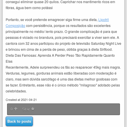
consegui eliminar quase 20 quilos. Caprichar nos mantimento ricos em
fibras, água bem como potássi
Portanto, se você pretende emagrecer siga firme uma dieta,
Lipotril
Composiçăo
com persistência, porque os resultados são excelentes
principalmente no médio/ lento prazo. O grande complicação é para que
pessoas é viciado no brandura, pois precisará exercitar a viver sem ele. A
cantora com 32 anos participou do projeto de televisão Saturday Night Live
e brincou em cima de a perda de peso, obtida graças à dieta Sirtfood.
Dieta Das Famosas: Aprenda A Perder Peso Tão Rapidamente Quanto
Elas
Recentemente, Adele surpreendeu os fãs ao reaparecer 45kg mais magra.
Verduras, legumes, gorduras animais estão liberadas com moderação é
claro, mas sem dúvida sarcófago é uma das dietas melhor gostosas com
se fazer. Entretanto, esse não é o único método "milagroso" adotado pelas
celebridades.
Created at 2021-04-21
0
Star
Back to posts