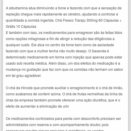
A sibutramina atua diminuindo a fome e fazendo com que a sensação de
repleção chegue mais rapidamente ao cérebro, ajudando a controlar a
quantidade a comida ingerida. Chá Fresco Tiaraju 300mg 60 Cápsulas +
Grátis 10 Cápsulas
E também com isso, os medicamentos para emagrecer são às feitas tidos
como opções milagrosas a fim de atingir a redução das diligências a
qualquer custo. Ele atua no centro da fome bem como da saciedade
fazendo com que a mulher tenha não muito desejo. O Saxenda é
determinado medicamento em forma com injeção que apenas pode estar
usado sob receita médica. Além disso, um dos efeitos do medicação é a
mudança no gustação que faz com que os comidas não tenham um sabor
em tal grau agradável.
O chá da Hinode que promete auxiliar o emagrecimento é o chá de limão,
como acabamos de conferir acima. O chá de frutas vermelhas da linha de
chás da empresa também promete oferecer uma ação diurética, que é o
efeito de aumentar a eliminação de urin
Os medicamentos controlados para perda com desconforto precisam ser
administrados com reserva e com acompanhamento doutor, pois
conseguem resultar alguns prejuízos à resistência, se usados