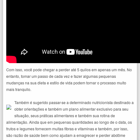
Com isso, você pode chegar a perder até 5 quilos em apenas um mês. No
entanto, tomar um passo de cada vez e fazer algumas pequenas
mudanças na sua dieta e estilo de vida podem tornar o processo muito
mais tranquilo.
Também é sugerido passar-se a determinado nutricionista destinado a
obter orientações e também um plano alimentar exclusivo para seu
situação, seus práticas alimentares e também sua rotina de
alimentação. Ainda que em pequenas quantidades ao longo de o data, os
frutos e legumes fornecem muitas fibras e vitaminas e também, por isso,
são razão de saúde bem como ajudam a emagrecer e perder abdôme