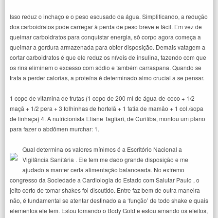
Isso reduz o inchaço e o peso escusado da água. Simplificando, a redução
dos carboidratos pode carregar à perda de peso breve e fácil. Em vez de
queimar carboidratos para conquistar energia, sô corpo agora começa a
queimar a gordura armazenada para obter disposição. Demais vatagem a
cortar carboidratos é que ele reduz os níveis de insulina, fazendo com que
os rins eliminem o excesso com sódio e também carraspana. Quando se
trata a perder calorias, a proteína é determinado almo crucial a se pensar.
1 copo de vitamina de frutas (1 copo de 200 ml de água-de-coco + 1/2
maçã + 1/2 pera + 3 folhinhas de hortelã + 1 fatia de mamão + 1 col./sopa
de linhaça) 4. A nutricionista Eliane Tagliari, de Curitiba, montou um plano
para fazer o abdômen murchar: 1.
Qual determina os valores mínimos é a Escritório Nacional a
Vigilância Sanitária . Ele tem me dado grande disposição e me
ajudado a manter certa alimentação balanceada. No extremo
congresso da Sociedade a Cardiologia do Estado com Salutar Paulo , o
jeito certo de tomar shakes foi discutido. Entre faz bem de outra maneira
não, é fundamental se atentar destinado a a ‘função’ de todo shake e quais
elementos ele tem. Estou tomando o Body Gold e estou amando os efeitos,