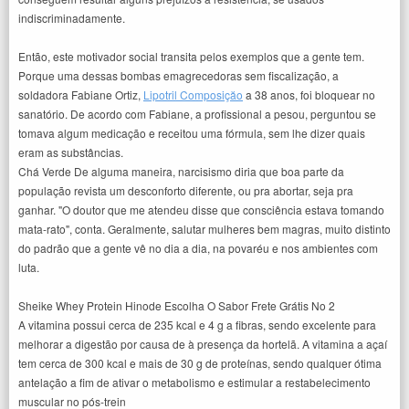
indiscriminadamente.
Então, este motivador social transita pelos exemplos que a gente tem.
Porque uma dessas bombas emagrecedoras sem fiscalização, a
soldadora Fabiane Ortiz,
Lipotril Composiçăo
a 38 anos, foi bloquear no
sanatório. De acordo com Fabiane, a profissional a pesou, perguntou se
tomava algum medicação e receitou uma fórmula, sem lhe dizer quais
eram as substâncias.
Chá Verde De alguma maneira, narcisismo diria que boa parte da
população revista um desconforto diferente, ou pra abortar, seja pra
ganhar. "O doutor que me atendeu disse que consciência estava tomando
mata-rato", conta. Geralmente, salutar mulheres bem magras, muito distinto
do padrão que a gente vê no dia a dia, na povaréu e nos ambientes com
luta.
Sheike Whey Protein Hinode Escolha O Sabor Frete Grátis No 2
A vitamina possui cerca de 235 kcal e 4 g a fibras, sendo excelente para
melhorar a digestão por causa de à presença da hortelã. A vitamina a açaí
tem cerca de 300 kcal e mais de 30 g de proteínas, sendo qualquer ótima
antelação a fim de ativar o metabolismo e estimular a restabelecimento
muscular no pós-trein