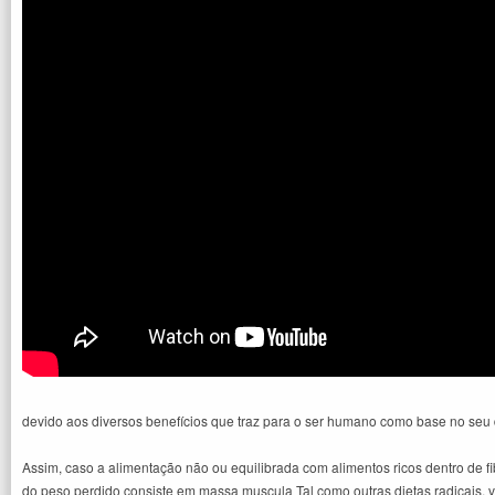
devido aos diversos benefícios que traz para o ser humano como base no seu 
Assim, caso a alimentação não ou equilibrada com alimentos ricos dentro de fi
do peso perdido consiste em massa muscula Tal como outras dietas radicais, 