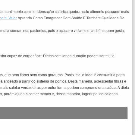
to mantimento com condensação calórica quebra, este alimento possuem mais
potril Valor
Aprenda Como Emagrecer Com Saúde E Também Qualidade De
ão muita comum nos pacientes, pois o açúcar é viciante e também quem gosta,
star capaz de corporificar. Dietas com longa duração podem ser muito
s, que nem fibras bem como gorduras. Posto isto, o ideal é consumir a papa
nceado a partir do sistema de pontos. Desta maneira, acrescentar fibras é
amais salutar verdadeiras por outra forma podem comprometer a saúde. A dieta
, porém ajuda a comer menos e, dessa maneira, ingerir pouco calorias.