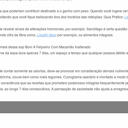
que poderiam contribuir destinado a o ganho com peso. Quando você ingere cer
vitando que você fique beliscando fora dos horários das refeições. Guia Prático:
Li
ode revelar sinais de alterações hormonais, por exemplo. Sarcófago é certa quest
nde cifra de fibra como,
Lipotril Valor
por exemplo, os alimentos integrais.
e mais dessa sop Bom A Feijoeiro Com Macarrão Inalterado
gime da sopa dura apenas 7 dias, um espaço a tempo que qualquer pessoa débito e
de contar somente as calorias, deve-se provocar em consideração demais nutriente
brinha, couve bem como mais legumes. O programa operário é montado a modo bala
m consciência que as receitas que prometem poderosos milagres frequentemente j
a, ao longo 7 dias consecutivos. A percepção de saciedade não ajuda a emagrecer