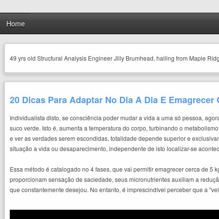
Home
49 yrs old Structural Analysis Engineer Jilly Brumhead, hailing from Maple Rid
20 Dicas Para Adaptar No Dia A Dia E Emagrece
Individualista disto, se consciência poder mudar a vida a uma só pessoa, agor
suco verde. Isto é, aumenta a temperatura do corpo, turbinando o metabolismo 
e ver as verdades serem escondidas, totalidade depende superior e exclusivam
situação a vida ou desaparecimento, independente de isto localizar-se acon
Essa método é catalogado no 4 fases, que vai permitir emagrecer cerca de 5
proporcionam sensação de saciedade, seus micronutrientes auxiliam a redução
que constantemente desejou. No entanto, é imprescindível perceber que a "v