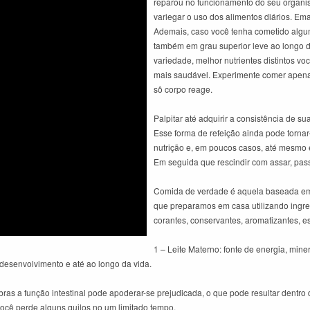
reparou no funcionamento do seu organis
variegar o uso dos alimentos diários. E
Ademais, caso você tenha cometido algu
também em grau superior leve ao longo d
variedade, melhor nutrientes distintos v
mais saudável. Experimente comer apenas
sô corpo reage.
Palpitar até adquirir a consistência de s
Esse forma de refeição ainda pode tornar
nutrição e, em poucos casos, até mesmo 
Em seguida que rescindir com assar, pass
Comida de verdade é aquela baseada em 
que preparamos em casa utilizando ingred
corantes, conservantes, aromatizantes, est
1 – Leite Materno: fonte de energia, min
desenvolvimento e até ao longo da vida.
bras a função intestinal pode apoderar-se prejudicada, o que pode resultar dentro
você perde alguns quilos no um limitado tempo.