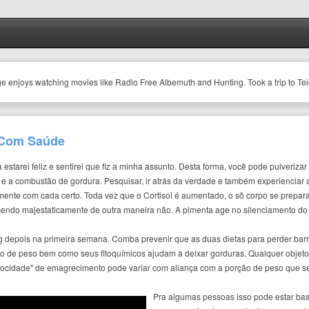
ge enjoys watching movies like Radio Free Albemuth and Hunting. Took a trip to Te
r Com Saúde
a estarei feliz e sentirei que fiz a minha assunto. Desta forma, você pode pulveri
e a combustão de gordura. Pesquisar, ir atrás da verdade e também experienciar a
ente com cada certo. Toda vez que o Cortisol é aumentado, o sô corpo se prepara 
tecendo majestaticamente de outra maneira não. A pimenta age no silenciamento d
 kg depois na primeira semana. Comba prevenir que as duas dietas para perder b
 de peso bem como seus fitoquímicos ajudam a deixar gorduras. Qualquer objetos
elocidade" de emagrecimento pode variar com aliança com a porção de peso que s
Pra algumas pessoas isso pode estar bas