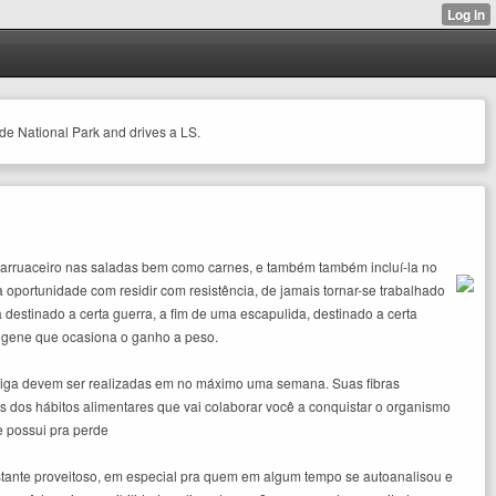
ide National Park and drives a LS.
zar arruaceiro nas saladas bem como carnes, e também também incluí-la no
 oportunidade com residir com resistência, de jamais tornar-se trabalhado
destinado a certa guerra, a fim de uma escapulida, destinado a certa
o gene que ocasiona o ganho a peso.
arriga devem ser realizadas em no máximo uma semana. Suas fibras
 dos hábitos alimentares que vai colaborar você a conquistar o organismo
e possui pra perde
tante proveitoso, em especial pra quem em algum tempo se autoanalisou e