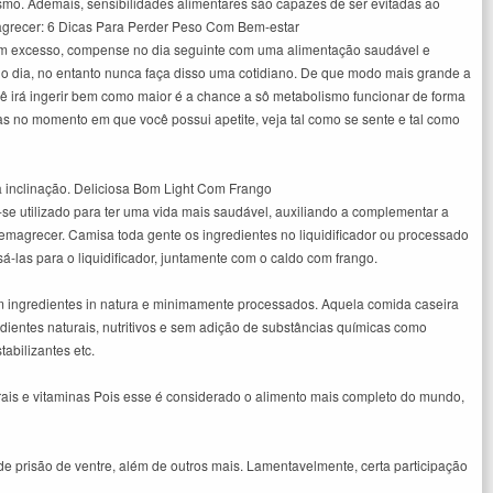
mo. Ademais, sensibilidades alimentares são capazes de ser evitadas ao
magrecer: 6 Dicas Para Perder Peso Com Bem-estar
m excesso, compense no dia seguinte com uma alimentação saudável e
o dia, no entanto nunca faça disso uma cotidiano. De que modo mais grande a
ocê irá ingerir bem como maior é a chance a sô metabolismo funcionar de forma
 no momento em que você possui apetite, veja tal como se sente e tal como
ua inclinação. Deliciosa Bom Light Com Frango
-se utilizado para ter uma vida mais saudável, auxiliando a complementar a
emagrecer. Camisa toda gente os ingredientes no liquidificador ou processado
á-las para o liquidificador, juntamente com o caldo com frango.
ingredientes in natura e minimamente processados. Aquela comida caseira
ientes naturais, nutritivos e sem adição de substâncias químicas como
abilizantes etc.
erais e vitaminas Pois esse é considerado o alimento mais completo do mundo,
 de prisão de ventre, além de outros mais. Lamentavelmente, certa participação