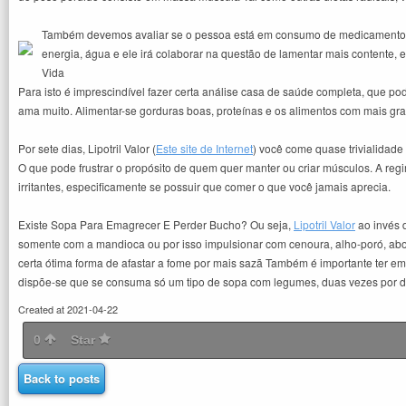
Também devemos avaliar se o pessoa está em consumo de medicamentos 
energia, água e ele irá colaborar na questão de lamentar mais contente, e
Vida
Para isto é imprescindível fazer certa análise casa de saúde completa, que p
ama muito. Alimentar-se gorduras boas, proteínas e os alimentos com mais gra
Por sete dias, Lipotril Valor (
Este site de Internet
) você come quase trivialidad
O que pode frustrar o propósito de quem quer manter ou criar músculos. A re
irritantes, especificamente se possuir que comer o que você jamais aprecia.
Existe Sopa Para Emagrecer E Perder Bucho? Ou seja,
Lipotril Valor
ao invés 
somente com a mandioca ou por isso impulsionar com cenoura, alho-poró, abo
certa ótima forma de afastar a fome por mais sazã Também é importante ter e
dispõe-se que se consuma só um tipo de sopa com legumes, duas vezes por di
Created at 2021-04-22
0
Star
Back to posts