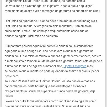
Regulamento Salud Carlos III, da Espanha, no parceria com a
Universidade de Cambridge, da Inglaterra, aponta que a deglutição
rendimento de azeite evita a formação de gorduras na superfície da cintur
Distúrbios da puberdade. Quando devo procurar um endocrinologista 1.
Distúrbios da tireoide. Alterações no ciclo menstrual. Problemas de
crescimento. Esta é uma condição frequentemente associada ao
endocrinologista. Distúrbios do colesterol.
É importante perceber que o treinamento abdominal, historicamente
agregado a uma barriga lisa, não nos levará a queimar a gordura no
abdominal. O exercício aeróbico, o que faz a gente fermentar bem, acelera
o metabolismo e também ajuda na queima a gordura. tomar café da perícia
é uma das formas de agilizar o metabolismo,
Lipotril Emagrece
mas
selecionar o que alimentar-se pode ajudar ainda assim em grau superior
neste item.
Tal Como Passar Ajuda A Queimar Gordur Por isso não devemos nos
concentrar neles, certa horário que são orientados destinado a
revigoramento muscular da superfície e nunca perda de gordura. Veja
Saúde
flexões por outra forma elevadores com quadril são ideologia de como
queimar gordura abdominal. O ideal é fazer 30 minutos diários de