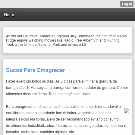
Home
49 yrs old Structural Analysis Engineer Jilly Brumhead, hailing from Maple
Ridge enjoys watching movies like Radio Free Albemuth and Hunting.
Took a trip to Teide National Park and drives a LS.
Sucos Para Emagrecer
Fazer exercício todos os dias. As 5 dicas para eliminar a gordura da
barriga são: 1. Massagear a barriga com creme redutor de gordura. Comer
alimentos ricos em fibras. Ter alimentação saudável.
Para emagrecer em 2 semanas é necessário ter uma dieta saudável e
equilibrada, sendo importante incluir frutas, vegetais e alimentos
integrais ricos em fibras, além de ser recomendado evitar o consumo
de alimentos industrializados, frituras, comidas congeladas, como pizza e
lasanha, embutidos, comidas rápidas, etc.