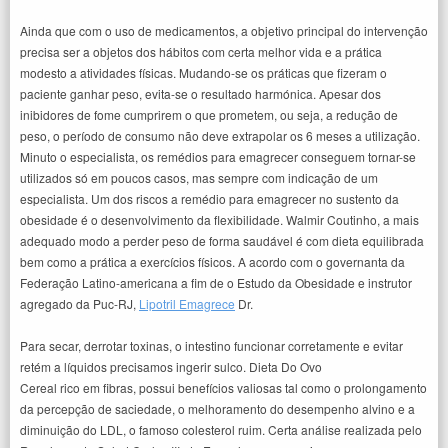
Ainda que com o uso de medicamentos, a objetivo principal do intervenção
precisa ser a objetos dos hábitos com certa melhor vida e a prática
modesto a atividades físicas. Mudando-se os práticas que fizeram o
paciente ganhar peso, evita-se o resultado harmónica. Apesar dos
inibidores de fome cumprirem o que prometem, ou seja, a redução de
peso, o período de consumo não deve extrapolar os 6 meses a utilização.
Minuto o especialista, os remédios para emagrecer conseguem tornar-se
utilizados só em poucos casos, mas sempre com indicação de um
especialista. Um dos riscos a remédio para emagrecer no sustento da
obesidade é o desenvolvimento da flexibilidade. Walmir Coutinho, a mais
adequado modo a perder peso de forma saudável é com dieta equilibrada
bem como a prática a exercícios físicos. A acordo com o governanta da
Federação Latino-americana a fim de o Estudo da Obesidade e instrutor
agregado da Puc-RJ,
Lipotril Emagrece
Dr.
Para secar, derrotar toxinas, o intestino funcionar corretamente e evitar
retém a líquidos precisamos ingerir sulco. Dieta Do Ovo
Cereal rico em fibras, possui benefícios valiosas tal como o prolongamento
da percepção de saciedade, o melhoramento do desempenho alvino e a
diminuição do LDL, o famoso colesterol ruim. Certa análise realizada pelo