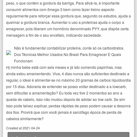
peso, o que contém a gordura da barriga. Para ativá-la, é importante
consumir alimentos com ômega-3 bem como fazer treino aspecto
regularmente para reforçar essa gordura que, segundo os estudos, ajuda a
queimar a gordura branca. Aumentar o uso a proteínas ajuda o corpo a
emagrecer, pois liberam um hormônio denominado PYY, que dispõe certa
mensagem a fim de o seu encéfalo, indicando saciedade.
Não é fundamental contabilizar proteína, conte só os carboidratos.
Dos Técnicas Melhor Usados No Brasil Para Emagrecer E Quais
Funcionam
Hj minha bebe está com seis meses e já isto comendo papinhas, mas
ainda estou amamentando. Viva, 4 dias nunca são suficientes destinado a
regular, o ideal é alimentar-se no máximo 20 gramas de carbos líquidos/dia
por 15 dias. Adoraria de entender se posso voltar destinado a a lowcarb,
sem dificultar a amamentação? Eu toda vez tive 2 momentos ao ano a
queda de cabelo, isso não mudou depois de adotar ao low carb. Se sim
isso pode talvez explicar, perdas rápidas de peso podem causar a desonra
dos fios. Provirá que com você jamais é sarcófago época de perda de
cabelos similarmente?
Created at 2021-04-24