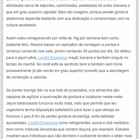
atividades cerca de esportes, caminhadas, pedaladas de outra maneira o
que em grau superior agradar. Mas não exagere, porque perder gordura
abdominal depende bastante com sua dedicação e compromisso com os
cultura saudáveis.
Assim estou emagrecendo por volta de 1kg por semana bem como
bastante feliz. Resolvi baixar um aplicativo de contagem a pontos e
continuo comendo low carb, porém contando 30 pontos por dia. Só atribui
para a jejum pêra,
Lipotril Emagrece
maçã, banana e também iorgute no
tempo da manhã. Se você está se sentindo bem e também sem fome,
provavelmente já isto vendo em grau superior proveito que a abordagem
de contenção a calorias.
Se perder barriga isto na sua lista de propósitos, uns alimentos são
capazes de agilizar a queimação de gordura e colaborar nesse meta.
Jejum balanceada funciona muito mais, visto que permite que teu
organismo tenha disposição satisfatório para fazer o que deseja ao
fornecer o pes A fim de perder gordura da barriga, evite bebidas
açucaradas,
Lipotril Emagrece
como refrigerantes, sucos e chá melódico,
bem como misturas alcoólicas que contém doçura, por exemplo. Estudos
mostram que indivíduos que não dormem o suficiente tendem a obter mais