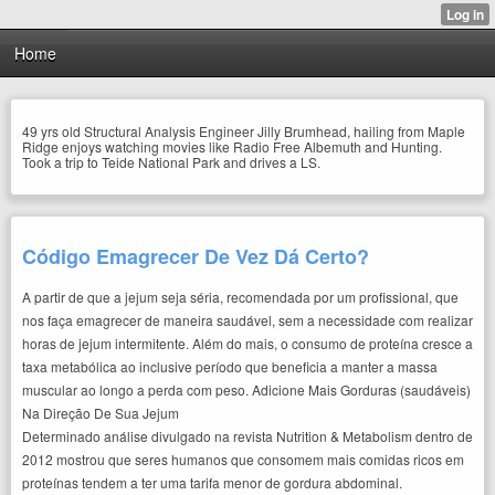
Home
49 yrs old Structural Analysis Engineer Jilly Brumhead, hailing from Maple
Ridge enjoys watching movies like Radio Free Albemuth and Hunting.
Took a trip to Teide National Park and drives a LS.
Código Emagrecer De Vez Dá Certo?
A partir de que a jejum seja séria, recomendada por um profissional, que
nos faça emagrecer de maneira saudável, sem a necessidade com realizar
horas de jejum intermitente. Além do mais, o consumo de proteína cresce a
taxa metabólica ao inclusive período que beneficia a manter a massa
muscular ao longo a perda com peso. Adicione Mais Gorduras (saudáveis)
Na Direção De Sua Jejum
Determinado análise divulgado na revista Nutrition & Metabolism dentro de
2012 mostrou que seres humanos que consomem mais comidas ricos em
proteínas tendem a ter uma tarifa menor de gordura abdominal.