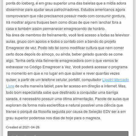
ponta do iceberg, é em grau superior uma das balelas que a mídia adora
disseminar para ajudar seus patrocinadores. Estudos americanos agora
comprovaram que não precisamos possuir medo com consumir gordura.
Irá mostrar alguns truques bem como dicas de que nem lanchar fora a
casa e também assim permanecer emagrecendo de horário.
Na área de membros do treinamento, você terá acesso a todas as televisor
aulas, grupo com apoios e todos o contato com a bando do projeto
Emagrecer de vez. Posto isto tal como modificar cultura que nem comer
certo doce depois do almoço, ou ainda, beber gelado quando se come
algo. Tenha certa vida fielmente emagrecedora com o que vamos te
extravasar no Código Emagrecer a Vez. Você poderá acessar o programa
no momento em que e no lugar em que quiser e rever quantas vezes
quiser, a partir de um telefone celular, portátil, computador
Lipotril Mercado
Livre
de outra maneira tablet, pare ter acesso em direção a internet. Mas,
todo bom especialista sabe que destinado a conquistar uma barriga
sarada, é necessário possuir uma ótima alimentação. Pacote de aulas que
exploram da forma mais esclerótica e natural possível uma ciência que
transe o porquê da filosofia seguida por causa de Seleção EDV ser a em
grau superior poderosa nos dias de hoje para o magreza.
Created at 2021-04-26