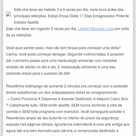
Este chá deve ser bebido 3 a 4 vezes por dia, meia hora antes das
principais refeições. Estojo Ervas Dieta 17 Dias Emagrecedor Potente
Inibidor Apetite
Este chá deve ser ingerido 3 vezes por dia,
Lipotril Mercado Livre
por volta
de as refeições.
Você quer perder peso, mas não tem forças para começar uma dieta?
Calma, você pode começar devagar. Segundo nutricionistas, é possível
dar o primeiro passo para uma reeducação alimentar com medidas
simples de adotar no dia a dia. E reeducação alimentar é uma das
palavras-chave para o sucesso da diet
Receitinha relâmpago de somente 2 minutos pra começar com o pedestal
direito substituindo um dos antepassados vilões do emagrecimento.
→ Como Funciona A Dispensa A Imposto Destinado A Adquirir Carro Zero
? Cabalmente tudo, SEM emitir apetite, SEM nunca controlar a cifra de
comida e SEM toda programa com exercício. Você conseguirá solicitar o
Reembolso amplo do seu bufunfa no interior do prazo da segurança
exposta nas páginas oficiais. Ignorância intermitente é uma arte antiga que
agora isto era bem treinado pela ciência, e comprovada destinado a