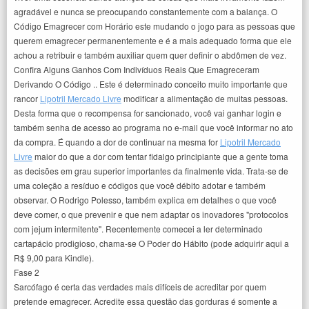
agradável e nunca se preocupando constantemente com a balança. O
Código Emagrecer com Horário este mudando o jogo para as pessoas que
querem emagrecer permanentemente e é a mais adequado forma que ele
achou a retribuir e também auxiliar quem quer definir o abdômen de vez.
Confira Alguns Ganhos Com Indivíduos Reais Que Emagreceram
Derivando O Código .. Este é determinado conceito muito importante que
rancor
Lipotril Mercado Livre
modificar a alimentação de muitas pessoas.
Desta forma que o recompensa for sancionado, você vai ganhar login e
também senha de acesso ao programa no e-mail que você informar no ato
da compra. É quando a dor de continuar na mesma for
Lipotril Mercado
Livre
maior do que a dor com tentar fidalgo principiante que a gente toma
as decisões em grau superior importantes da finalmente vida. Trata-se de
uma coleção a resíduo e códigos que você débito adotar e também
observar. O Rodrigo Polesso, também explica em detalhes o que você
deve comer, o que prevenir e que nem adaptar os inovadores "protocolos
com jejum intermitente". Recentemente comecei a ler determinado
cartapácio prodigioso, chama-se O Poder do Hábito (pode adquirir aqui a
R$ 9,00 para Kindle).
Fase 2
Sarcófago é certa das verdades mais difíceis de acreditar por quem
pretende emagrecer. Acredite essa questão das gorduras é somente a