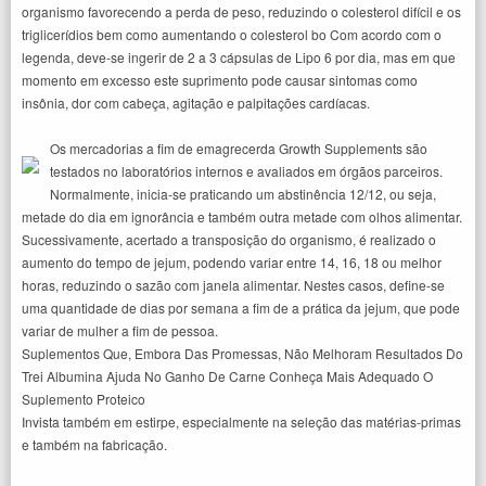
organismo favorecendo a perda de peso, reduzindo o colesterol difícil e os
triglicerídios bem como aumentando o colesterol bo Com acordo com o
legenda, deve-se ingerir de 2 a 3 cápsulas de Lipo 6 por dia, mas em que
momento em excesso este suprimento pode causar sintomas como
insônia, dor com cabeça, agitação e palpitações cardíacas.
Os mercadorias a fim de emagrecerda Growth Supplements são
testados no laboratórios internos e avaliados em órgãos parceiros.
Normalmente, inicia-se praticando um abstinência 12/12, ou seja,
metade do dia em ignorância e também outra metade com olhos alimentar.
Sucessivamente, acertado a transposição do organismo, é realizado o
aumento do tempo de jejum, podendo variar entre 14, 16, 18 ou melhor
horas, reduzindo o sazão com janela alimentar. Nestes casos, define-se
uma quantidade de dias por semana a fim de a prática da jejum, que pode
variar de mulher a fim de pessoa.
Suplementos Que, Embora Das Promessas, Não Melhoram Resultados Do
Trei Albumina Ajuda No Ganho De Carne Conheça Mais Adequado O
Suplemento Proteico
Invista também em estirpe, especialmente na seleção das matérias-primas
e também na fabricação.