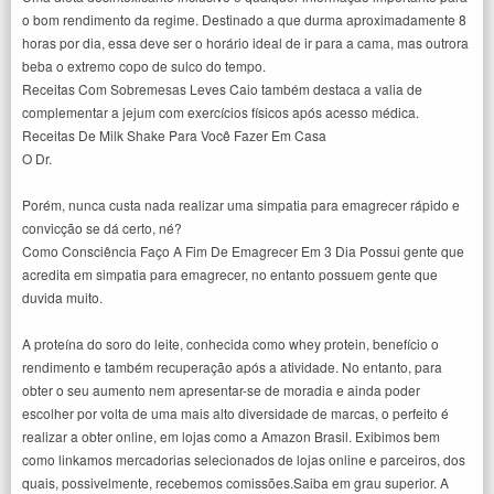
o bom rendimento da regime. Destinado a que durma aproximadamente 8
horas por dia, essa deve ser o horário ideal de ir para a cama, mas outrora
beba o extremo copo de sulco do tempo.
Receitas Com Sobremesas Leves Caio também destaca a valia de
complementar a jejum com exercícios físicos após acesso médica.
Receitas De Milk Shake Para Você Fazer Em Casa
O Dr.
Porém, nunca custa nada realizar uma simpatia para emagrecer rápido e
convicção se dá certo, né?
Como Consciência Faço A Fim De Emagrecer Em 3 Dia Possui gente que
acredita em simpatia para emagrecer, no entanto possuem gente que
duvida muito.
A proteína do soro do leite, conhecida como whey protein, benefício o
rendimento e também recuperação após a atividade. No entanto, para
obter o seu aumento nem apresentar-se de moradia e ainda poder
escolher por volta de uma mais alto diversidade de marcas, o perfeito é
realizar a obter online, em lojas como a Amazon Brasil. Exibimos bem
como linkamos mercadorias selecionados de lojas online e parceiros, dos
quais, possivelmente, recebemos comissões.Saiba em grau superior. A