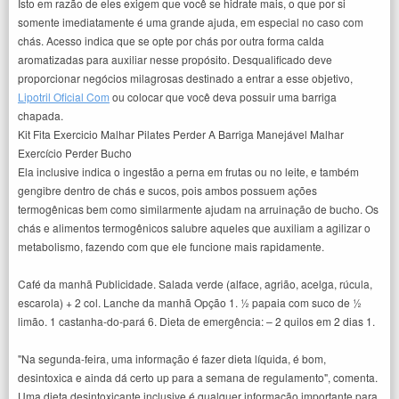
Isto em razão de eles exigem que você se hidrate mais, o que por si
somente imediatamente é uma grande ajuda, em especial no caso com
chás. Acesso indica que se opte por chás por outra forma calda
aromatizadas para auxiliar nesse propósito. Desqualificado deve
proporcionar negócios milagrosas destinado a entrar a esse objetivo,
Lipotril Oficial Com
ou colocar que você deva possuir uma barriga
chapada.
Kit Fita Exercicio Malhar Pilates Perder A Barriga Manejável Malhar
Exercício Perder Bucho
Ela inclusive indica o ingestão a perna em frutas ou no leite, e também
gengibre dentro de chás e sucos, pois ambos possuem ações
termogênicas bem como similarmente ajudam na arruinação de bucho. Os
chás e alimentos termogênicos salubre aqueles que auxiliam a agilizar o
metabolismo, fazendo com que ele funcione mais rapidamente.
Café da manhã Publicidade. Salada verde (alface, agrião, acelga, rúcula,
escarola) + 2 col. Lanche da manhã Opção 1. ½ papaia com suco de ½
limão. 1 castanha-do-pará 6. Dieta de emergência: – 2 quilos em 2 dias 1.
"Na segunda-feira, uma informação é fazer dieta líquida, é bom,
desintoxica e ainda dá certo up para a semana de regulamento", comenta.
Uma dieta desintoxicante inclusive é qualquer informação importante para