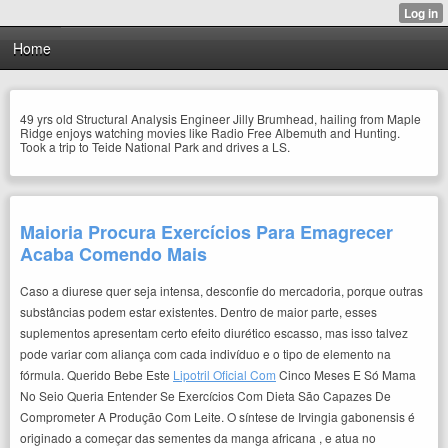
Home
49 yrs old Structural Analysis Engineer Jilly Brumhead, hailing from Maple
Ridge enjoys watching movies like Radio Free Albemuth and Hunting.
Took a trip to Teide National Park and drives a LS.
Maioria Procura Exercícios Para Emagrecer
Acaba Comendo Mais
Caso a diurese quer seja intensa, desconfie do mercadoria, porque outras
substâncias podem estar existentes. Dentro de maior parte, esses
suplementos apresentam certo efeito diurético escasso, mas isso talvez
pode variar com aliança com cada indivíduo e o tipo de elemento na
fórmula. Querido Bebe Este
Lipotril Oficial Com
Cinco Meses E Só Mama
No Seio Queria Entender Se Exercícios Com Dieta São Capazes De
Comprometer A Produção Com Leite. O síntese de Irvingia gabonensis é
originado a começar das sementes da manga africana , e atua no