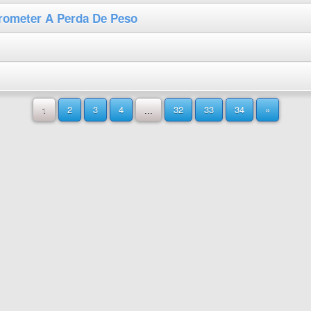
ometer A Perda De Peso
1
2
3
4
...
32
33
34
»