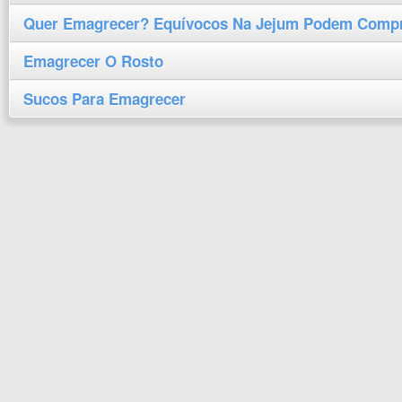
Quer Emagrecer? Equívocos Na Jejum Podem Compr
Emagrecer O Rosto
Sucos Para Emagrecer